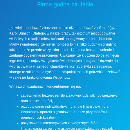
Firma godna zaufania
„Łatwiej odbudować zburzone miasto niż odbudować zaufanie” (cyt.
Karol Bunsch) Dlatego, w naszej pracy, tak istotnym jest budowanie
właściwych relacji z mieszkańcami obsługiwanych nieruchomości.
Mamy świadomość, że nieruchomości to nie tylko budynki i grunty to
także a może przede wszystkim ludzie, i że to na ich zadowolenie i
zaufanie codziennie pracujemy. Uważamy, że kluczem do osiągnięcia
tego celu jest najwyższa jakość świadczonych usług oraz dążenie do
wypracowania własnego, charakterystycznego stylu zarządzania,
którego rezultatem ma być pełne zaspokojenie ich potrzeb i oczekiwań
w zakresie funkcjonowania Wspólnoty.
W naszych działaniach koncentrujemy się na:
zapewnieniu bezpieczeństwa zaówno ludzi jak i powierzonych
nam nieruchomości;
przygotowaniu indywidualnych planów finansowych dla
Wspólnot w oparciu o gruntowną analizę przychodów i
ponoszonych kosztów;
pozyskiwaniu alternatywnych zewnętrznych źródeł
finansowania zarówno w aspekcie całokształtu potrzeb jak i